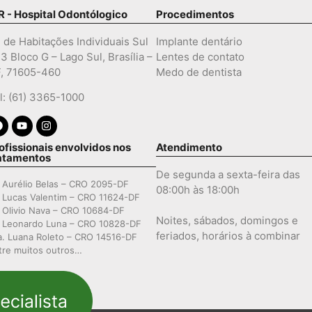
R - Hospital Odontólogico
Procedimentos
. de Habitações Individuais Sul
Implante dentário
 3 Bloco G – Lago Sul, Brasília –
Lentes de contato
, 71605-460
Medo de dentista
l: (61) 3365-1000
ofissionais envolvidos nos
Atendimento
atamentos
De segunda a sexta-feira das
. Aurélio Belas – CRO 2095-DF
08:00h às 18:00h
. Lucas Valentim – CRO 11624-DF
. Olivio Nava – CRO 10684-DF
Noites, sábados, domingos e
. Leonardo Luna – CRO 10828-DF
feriados, horários à combinar
a. Luana Roleto – CRO 14516-DF
tre muitos outros…