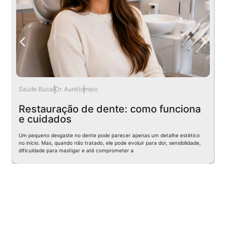
Saúde Bucal
Dr. Aurélio
maio
I
Restauração de dente: como funciona
e cuidados
P
Um pequeno desgaste no dente pode parecer apenas um detalhe estético
c
no início. Mas, quando não tratado, ele pode evoluir para dor, sensibilidade,
c
dificuldade para mastigar e até comprometer a