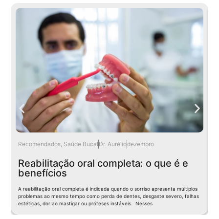
Recomendados
,
Saúde Bucal
Dr. Aurélio
dezembro
I
Reabilitação oral completa: o que é e
benefícios
A reabilitação oral completa é indicada quando o sorriso apresenta múltiplos
O
problemas ao mesmo tempo como perda de dentes, desgaste severo, falhas
c
estéticas, dor ao mastigar ou próteses instáveis. Nesses
p