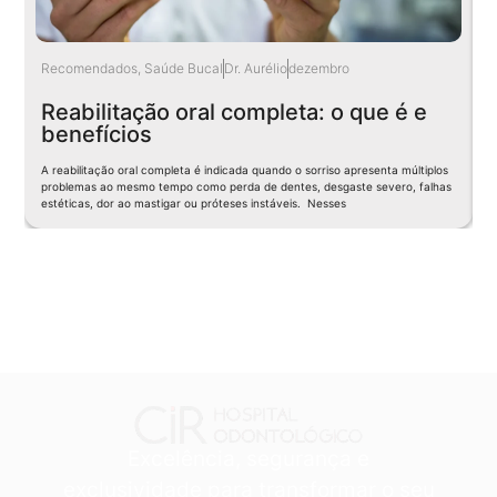
Recomendados
,
Saúde Bucal
Dr. Aurélio
dezembro
I
Reabilitação oral completa: o que é e
benefícios
A reabilitação oral completa é indicada quando o sorriso apresenta múltiplos
O
problemas ao mesmo tempo como perda de dentes, desgaste severo, falhas
c
estéticas, dor ao mastigar ou próteses instáveis. Nesses
p
Excelência, segurança e
exclusividade para transformar o seu