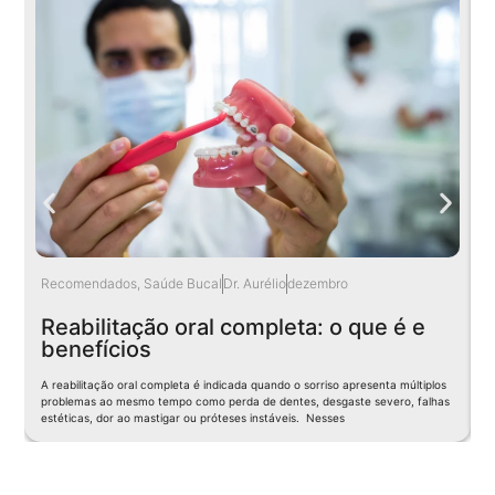
Recomendados
,
Saúde Bucal
Dr. Aurélio
dezembro
I
Reabilitação oral completa: o que é e
benefícios
A reabilitação oral completa é indicada quando o sorriso apresenta múltiplos
O
problemas ao mesmo tempo como perda de dentes, desgaste severo, falhas
c
estéticas, dor ao mastigar ou próteses instáveis. Nesses
p